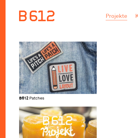
.
.
Projekte
B612
Patches