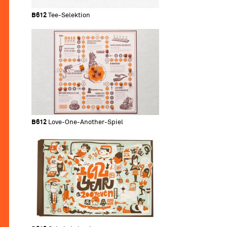
B612
Tee-Selektion
B612
Love-One-Another-Spiel