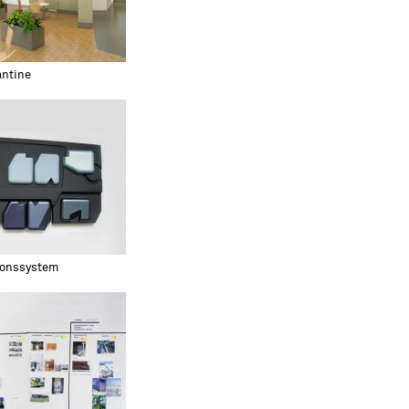
antine
ionssystem