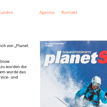
Kunden
Agentur
Kontakt
nch von „Planet
 Snow
azu wurden die
udem wurde das
rvice- und