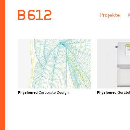
.
.
Projekte
Physiomed
Corporate Design
Physiomed
Gerätel