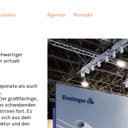
Kunden
Agentur
Kontakt
chwertiger
 virtuell
xponate als auch
,
er großflächige,
aus schwebenden
trinen fort. Es
s sich aus dem
ektur und den