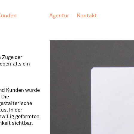
Kunden
Agentur
Kontakt
m Zuge der
ebenfalls ein
und Kunden wurde
 Die
gestalterische
us. In der
nwillig geformten
keit sichtbar.