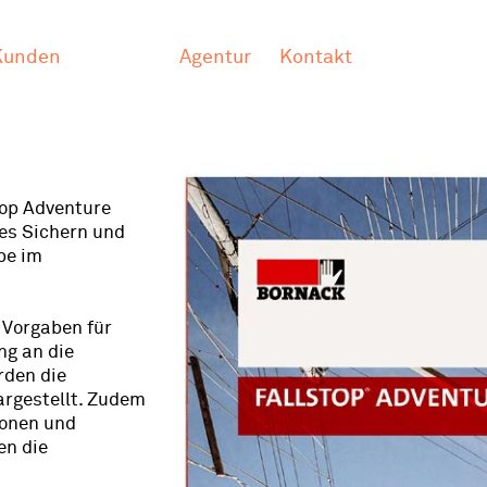
Kunden
Agentur
Kontakt
top Adventure
les Sichern und
pe im
 Vorgaben für
ng an die
rden die
rgestellt. Zudem
ionen und
en die