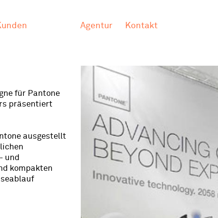
Kunden
Agentur
Kontakt
gne für Pantone
rs präsentiert
ntone ausgestellt
lichen
- und
und kompakten
sseablauf