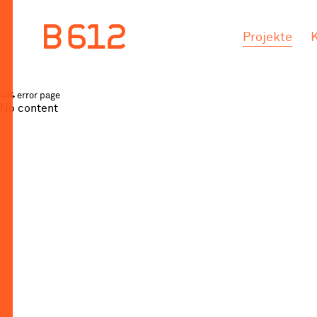
.
.
Projekte
404 error page
No content