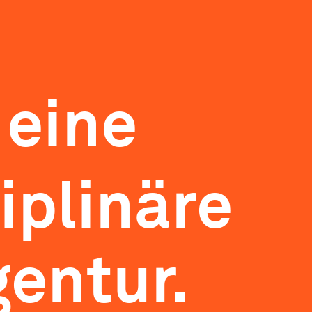
 eine
iplinäre
entur.